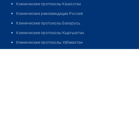
Клинические протоколы Казахстан
Клинические рекомендации Россия
Клинические протоколы Беларусь
Клинические протоколы Кыргызстан
Клинические протоколы Узбекистан
Клинические протоколы диагностики и лечения
Клиника "NURLAB"
Обзоры мировой медицинской периодики
Позвонить
Заболевания: обзорные статьи
Новости здравоохранения
Медикаменты
Лабораторные показатели
Медицинские термины
Мобильные приложения
клиникам
МИС для клиники