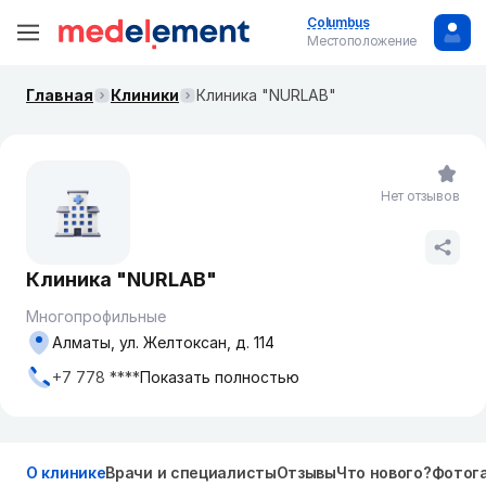
Columbus
Местоположение
Главная
Клиники
Клиника "NURLAB"
Нет отзывов
Клиника "NURLAB"
Многопрофильные
Алматы, ул. Желтоксан, д. 114
+7 778 ****
Показать полностью
О клинике
Врачи и специалисты
Отзывы
Что нового?
Фотог