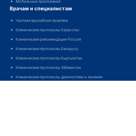
Мобильные приложения
врачам и специалистам
Частная врачебная практика
Клинические протоколы Казахстан
Клинические рекомендации Россия
Клинические протоколы Беларусь
Клинические протоколы Кыргызстан
Клинические протоколы Узбекистан
Клинические протоколы диагностики и лечения
Стоматологическая клиника "КАСТОМ"
Обзоры мировой медицинской периодики
Заболевания: обзорные статьи
Позвонить
Новости здравоохранения
Медикаменты
Лабораторные показатели
Медицинские термины