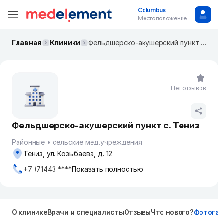
Columbus
Местоположение
Главная
Клиники
Фельдшерско-акушерский пункт с. Тениз
Нет отзывов
Фельдшерско-акушерский пункт с. Тениз
Районные
сельские мед.учреждения
Тениз, ул. Козыбаева, д. 12
+7 (71443 ****
Показать полностью
О клинике
Врачи и специалисты
Отзывы
Что нового?
Фотог