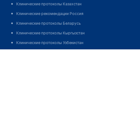
Клинические протоколы Казахстан
Клинические рекомендации Россия
Клинические протоколы Беларусь
Клинические протоколы Кыргызстан
Клинические протоколы Узбекистан
Клинические протоколы диагностики и лечения
Фельдшерско-акушерский пункт с. Тениз
Обзоры мировой медицинской периодики
Позвонить
Заболевания: обзорные статьи
Новости здравоохранения
Медикаменты
Лабораторные показатели
Медицинские термины
Мобильные приложения
клиникам
МИС для клиники