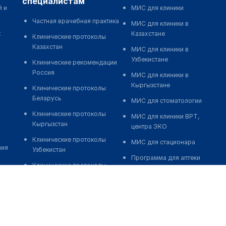
специалистам
й и
МИС для клиники
Частная врачебная практика
МИС для клиники в
к
Казахстане
Клинические протоколы
Казахстан
МИС для клиники в
Узбекистане
Клинические рекомендации
Россия
МИС для клиники в
Кыргызстане
Клинические протоколы
Беларусь
МИС для стоматологии
Клинические протоколы
МИС для клиники ВРТ,
Кыргызстан
центра ЭКО
Клинические протоколы
МИС для стационара
ния
Узбекистан
Программа для аптеки
Клинические протоколы
Автоматизация блока
диагностики и лечения
питания
Обзоры мировой
Реклама и продвижение
медицинской периодики
клиник
Заболевания: обзорные
Разработка сайта клиники