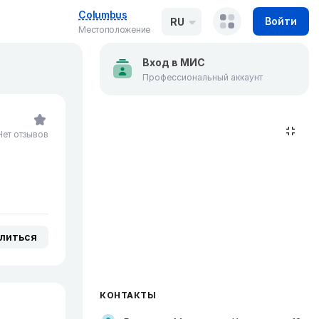
Columbus
Войти
RU
Местоположение
Вход в МИС
Профессиональный аккаунт
Нет отзывов
литься
КОНТАКТЫ