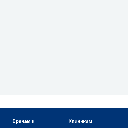
врачам и
клиникам