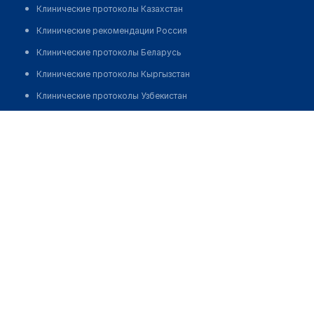
Клинические протоколы Казахстан
Клинические рекомендации Россия
Клинические протоколы Беларусь
Клинические протоколы Кыргызстан
Клинические протоколы Узбекистан
Клинические протоколы диагностики и лечения
Медицинский центр "РА-КУРС КУБАНЬ"
Обзоры мировой медицинской периодики
Позвонить
Заболевания: обзорные статьи
Новости здравоохранения
Медикаменты
Лабораторные показатели
Медицинские термины
Мобильные приложения
клиникам
МИС для клиники