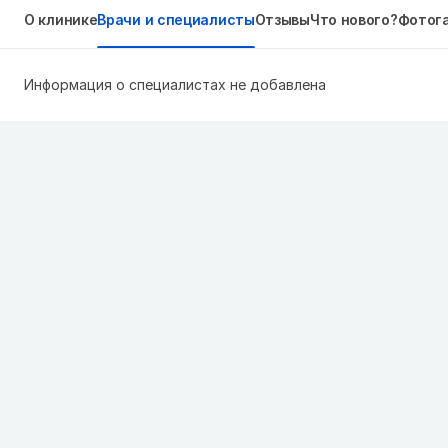
О клинике
Врачи и специалисты
Отзывы
Что нового?
Фотог
Информация о специалистах не добавлена