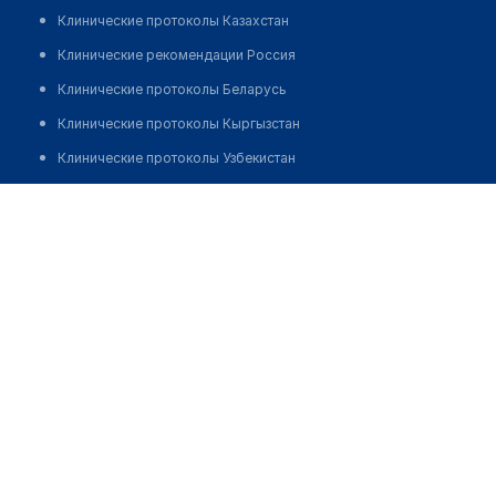
Клинические протоколы Казахстан
Клинические рекомендации Россия
Клинические протоколы Беларусь
Клинические протоколы Кыргызстан
Клинические протоколы Узбекистан
Клинические протоколы диагностики и лечения
Стоматологическая клиника "ГАРМОНИЯ"
Обзоры мировой медицинской периодики
Позвонить
Заболевания: обзорные статьи
Новости здравоохранения
Медикаменты
Лабораторные показатели
Медицинские термины
Мобильные приложения
клиникам