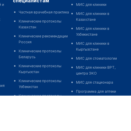
специалистам
й и
МИС для клиники
Частная врачебная практика
МИС для клиники в
к
Казахстане
Клинические протоколы
Казахстан
МИС для клиники в
Узбекистане
Клинические рекомендации
Россия
МИС для клиники в
Кыргызстане
Клинические протоколы
Беларусь
МИС для стоматологии
Клинические протоколы
МИС для клиники ВРТ,
Кыргызстан
центра ЭКО
Клинические протоколы
МИС для стационара
ния
Узбекистан
Программа для аптеки
Клинические протоколы
Автоматизация блока
диагностики и лечения
питания
Обзоры мировой
Реклама и продвижение
медицинской периодики
клиник
Заболевания: обзорные
Разработка сайта клиники