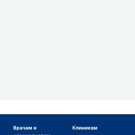
врачам и
клиникам