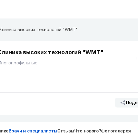
Клиника высоких технологий "WMT"
Клиника высоких технологий "WMT"
Многопрофильные
Поде
нике
Врачи и специалисты
Отзывы
Что нового?
Фотогалерея