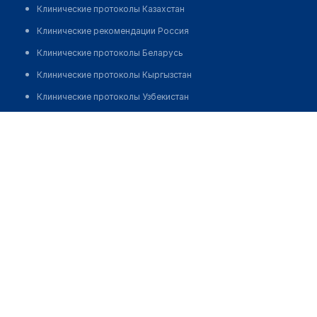
Клинические протоколы Казахстан
Клинические рекомендации Россия
Клинические протоколы Беларусь
Клинические протоколы Кыргызстан
Клинические протоколы Узбекистан
Клинические протоколы диагностики и лечения
Медицинский пункт с. Тарангуль
Обзоры мировой медицинской периодики
Позвонить
Заболевания: обзорные статьи
Новости здравоохранения
Медикаменты
Лабораторные показатели
Медицинские термины
Мобильные приложения
клиникам
МИС для клиники