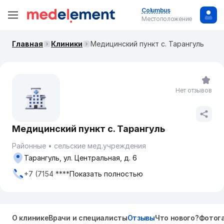
Columbus
Местоположение
Главная
Клиники
Медицинский пункт с. Тарангуль
Нет отзывов
Медицинский пункт с. Тарангуль
Районные
сельские мед.учреждения
Тарангуль, ул. Центральная, д. 6
+7 (7154 ****
Показать полностью
О клинике
Врачи и специалисты
Отзывы
Что нового?
Фотог