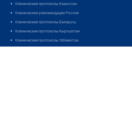
Клинические протоколы Казахстан
Клинические рекомендации Россия
Клинические протоколы Беларусь
Клинические протоколы Кыргызстан
Клинические протоколы Узбекистан
Клинические протоколы диагностики и лечения
Врачебная амбулатория с. Новобратское
Обзоры мировой медицинской периодики
Позвонить
Заболевания: обзорные статьи
Новости здравоохранения
Медикаменты
Лабораторные показатели
Медицинские термины
Мобильные приложения
клиникам
МИС для клиники