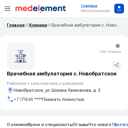
Columbus
Местоположение
Главная
Клиники
Врачебная амбулатория с. Новобратское
Нет отзывов
Врачебная амбулатория с. Новобратское
Районные
сельские мед.учреждения
Новобратское, ул. Шокана Уалиханова, д. 3
+7 (71646 ****
Показать полностью
О клинике
Врачи и специалисты
Отзывы
Что нового?
Фотог