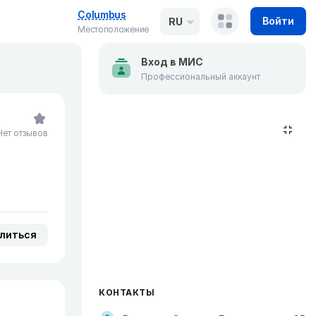
Columbus
Войти
RU
Местоположение
Вход в МИС
Профессиональный аккаунт
Нет отзывов
литься
КОНТАКТЫ