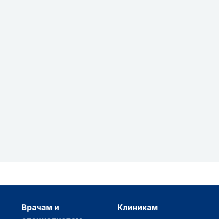
врачам и
клиникам