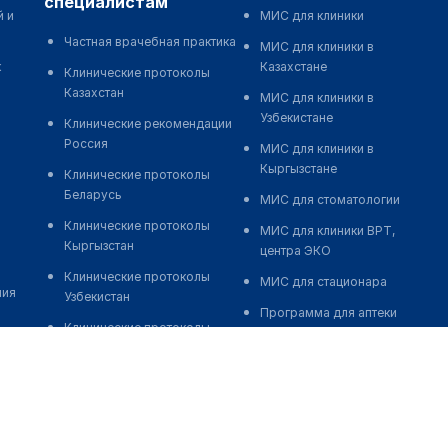
специалистам
й и
МИС для клиники
Частная врачебная практика
МИС для клиники в
к
Казахстане
Клинические протоколы
Казахстан
МИС для клиники в
Узбекистане
Клинические рекомендации
Россия
МИС для клиники в
Кыргызстане
Клинические протоколы
Беларусь
МИС для стоматологии
Клинические протоколы
МИС для клиники ВРТ,
Кыргызстан
центра ЭКО
Клинические протоколы
МИС для стационара
ния
Узбекистан
Программа для аптеки
Клинические протоколы
Автоматизация блока
диагностики и лечения
питания
Обзоры мировой
Реклама и продвижение
медицинской периодики
клиник
Заболевания: обзорные
Разработка сайта клиники