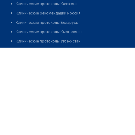
Клинические протоколы Казахстан
Клинические рекомендации Россия
Клинические протоколы Беларусь
Клинические протоколы Кыргызстан
Клинические протоколы Узбекистан
Клинические протоколы диагностики и лечения
Медицинский центр "КОРДИС"
Обзоры мировой медицинской периодики
Позвонить
Заболевания: обзорные статьи
Новости здравоохранения
Медикаменты
Лабораторные показатели
Медицинские термины
Мобильные приложения
клиникам
МИС для клиники