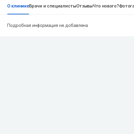
О клинике
Врачи и специалисты
Отзывы
Что нового?
Фотог
Подробная информация не добавлена