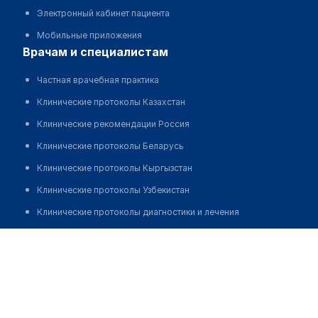
Электронный кабинет пациента
Мобильные приложения
врачам и специалистам
Частная врачебная практика
Клинические протоколы Казахстан
Клинические рекомендации Россия
Клинические протоколы Беларусь
Клинические протоколы Кыргызстан
Клинические протоколы Узбекистан
Клинические протоколы диагностики и лечения
Обзоры мировой медицинской периодики
Республиканский специализированный научно-
практический медицинский центр хирургии им. В.
Заболевания: обзорные статьи
Вахидова
Новости здравоохранения
Позвонить
Медикаменты