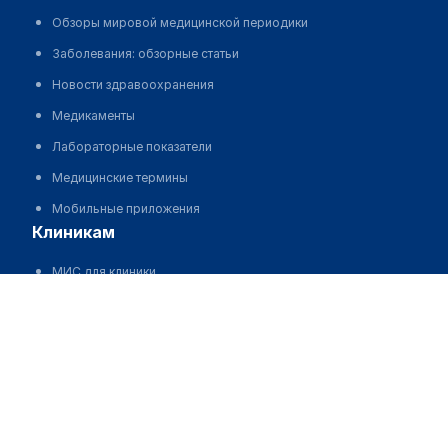
Обзоры мировой медицинской периодики
Заболевания: обзорные статьи
Новости здравоохранения
Медикаменты
Лабораторные показатели
Медицинские термины
Мобильные приложения
клиникам
МИС для клиники
Медицинский центр "АЛЬБАТРОС" на Комсомола
МИС для клиники в Казахстане
Позвонить
МИС для клиники в Узбекистане
МИС для клиники в Кыргызстане
МИС для стоматологии
МИС для клиники ВРТ, центра ЭКО