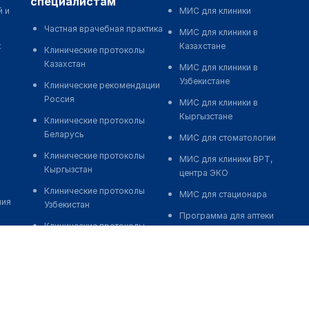
специалистам
й и
МИС для клиники
Частная врачебная практика
МИС для клиники в
к
Казахстане
Клинические протоколы
Казахстан
МИС для клиники в
Узбекистане
Клинические рекомендации
Россия
МИС для клиники в
Кыргызстане
Клинические протоколы
Беларусь
МИС для стоматологии
Клинические протоколы
МИС для клиники ВРТ,
Кыргызстан
центра ЭКО
Клинические протоколы
МИС для стационара
ния
Узбекистан
Программа для аптеки
Клинические протоколы
Автоматизация блока
диагностики и лечения
питания
Обзоры мировой
Реклама и продвижение
медицинской периодики
клиник
Заболевания: обзорные
Разработка сайта клиники