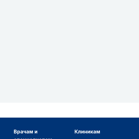
врачам и
клиникам