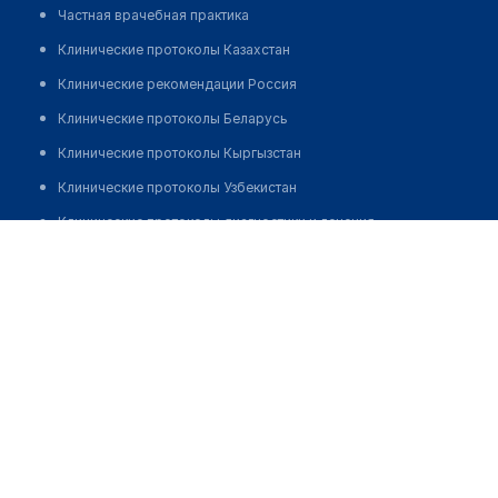
Частная врачебная практика
Клинические протоколы Казахстан
Клинические рекомендации Россия
Клинические протоколы Беларусь
Клинические протоколы Кыргызстан
Клинические протоколы Узбекистан
Клинические протоколы диагностики и лечения
Клиника "МЭДИС" на Петропавловской
Обзоры мировой медицинской периодики
Позвонить
Заболевания: обзорные статьи
Новости здравоохранения
Медикаменты
Лабораторные показатели
Медицинские термины
Мобильные приложения
клиникам