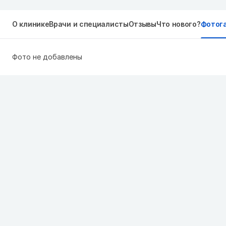
О клинике
Врачи и специалисты
Отзывы
Что нового?
Фотог
Фото не добавлены