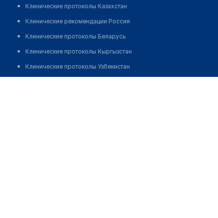
Клинические протоколы Казахстан
Клинические рекомендации Россия
Клинические протоколы Беларусь
Клинические протоколы Кыргызстан
Клинические протоколы Узбекистан
Клинические протоколы диагностики и лечения
Медицинская компания "ИНВИТРО" на ​Ферганской
Обзоры мировой медицинской периодики
Позвонить
Заболевания: обзорные статьи
Новости здравоохранения
Медикаменты
Лабораторные показатели
Медицинские термины
Мобильные приложения
клиникам
МИС для клиники