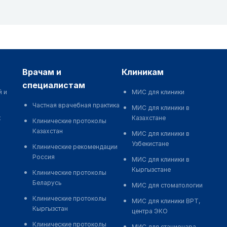
врачам и
клиникам
специалистам
й и
МИС для клиники
Частная врачебная практика
МИС для клиники в
к
Казахстане
Клинические протоколы
Казахстан
МИС для клиники в
Узбекистане
Клинические рекомендации
Россия
МИС для клиники в
Кыргызстане
Клинические протоколы
Беларусь
МИС для стоматологии
Клинические протоколы
МИС для клиники ВРТ,
Кыргызстан
центра ЭКО
Клинические протоколы
МИС для стационара