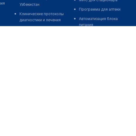
ния
Узбекистан
Программа для аптеки
Клинические протоколы
Автоматизация блока
диагностики и лечения
питания
Обзоры мировой
Реклама и продвижение
медицинской периодики
клиник
Заболевания: обзорные
Разработка сайта клиники
статьи
Разработка сайта клиники в
Новости здравоохранения
России
Медикаменты
Разработка сайта клиники в
Лабораторные показатели
Казахстане
Медицинские термины
Разработка сайта клиники в
Беларуси
Мобильные приложения
Разработка сайта клиники в
Кыргызстане
Разработка сайта клиники в
Узбекистане
о нас
medelement global