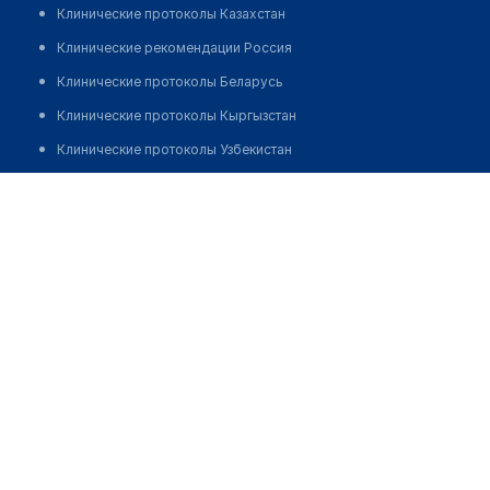
Клинические протоколы Казахстан
Клинические рекомендации Россия
Клинические протоколы Беларусь
Клинические протоколы Кыргызстан
Клинические протоколы Узбекистан
Клинические протоколы диагностики и лечения
Медицинский центр "СИТИЛАБ" на Рослого
Обзоры мировой медицинской периодики
Позвонить
Заболевания: обзорные статьи
Новости здравоохранения
Медикаменты
Лабораторные показатели
Медицинские термины
Мобильные приложения
клиникам
МИС для клиники