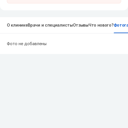
О клинике
Врачи и специалисты
Отзывы
Что нового?
Фотог
Фото не добавлены