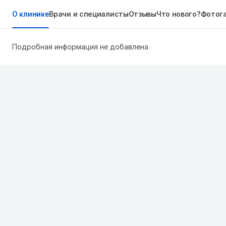
О клинике
Врачи и специалисты
Отзывы
Что нового?
Фотог
Подробная информация не добавлена