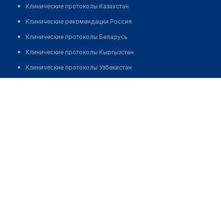
Клинические протоколы Казахстан
Клинические рекомендации Россия
Клинические протоколы Беларусь
Клинические протоколы Кыргызстан
Клинические протоколы Узбекистан
Клинические протоколы диагностики и лечения
Городской центр фтизиопульмонологии
Обзоры мировой медицинской периодики
Позвонить
Заболевания: обзорные статьи
Новости здравоохранения
Медикаменты
Лабораторные показатели
Медицинские термины
Мобильные приложения
клиникам
МИС для клиники