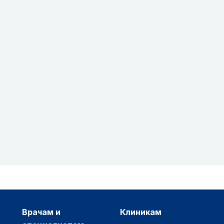
врачам и
клиникам