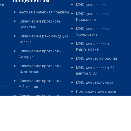
специалистам
й и
МИС для клиники
Частная врачебная практика
МИС для клиники в
к
Казахстане
Клинические протоколы
Казахстан
МИС для клиники в
Узбекистане
Клинические рекомендации
Россия
МИС для клиники в
Кыргызстане
Клинические протоколы
Беларусь
МИС для стоматологии
Клинические протоколы
МИС для клиники ВРТ,
Кыргызстан
центра ЭКО
Клинические протоколы
МИС для стационара
ния
Узбекистан
Программа для аптеки
Клинические протоколы
Автоматизация блока
диагностики и лечения
питания
Обзоры мировой
Реклама и продвижение
медицинской периодики
клиник
Заболевания: обзорные
Разработка сайта клиники