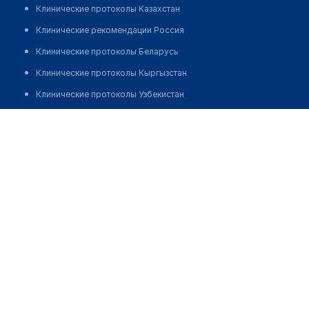
Клинические протоколы Казахстан
Клинические рекомендации Россия
Клинические протоколы Беларусь
Клинические протоколы Кыргызстан
Клинические протоколы Узбекистан
Клинические протоколы диагностики и лечения
Медицинский пункт с. Терсакан
Обзоры мировой медицинской периодики
Позвонить
Заболевания: обзорные статьи
Новости здравоохранения
Медикаменты
Лабораторные показатели
Медицинские термины
Мобильные приложения
клиникам
МИС для клиники