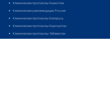
Клинические протоколы Казахстан
Клинические рекомендации Россия
Клинические протоколы Беларусь
Клинические протоколы Кыргызстан
Клинические протоколы Узбекистан
Клинические протоколы диагностики и лечения
Стоматологическая клиника "ЗДОРОВЫЙ ЗУБ"
Обзоры мировой медицинской периодики
Позвонить
Заболевания: обзорные статьи
Новости здравоохранения
Медикаменты
Лабораторные показатели
Медицинские термины
Мобильные приложения
клиникам
МИС для клиники