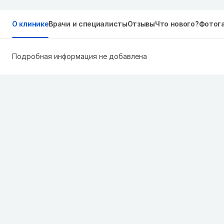
О клинике
Врачи и специалисты
Отзывы
Что нового?
Фотог
Подробная информация не добавлена