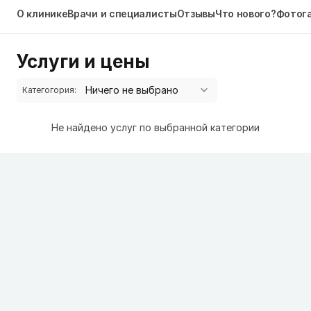
О клинике
Врачи и специалисты
Отзывы
Что нового?
Фотог
Услуги и цены
Категогория:
Не найдено услуг по выбранной категории