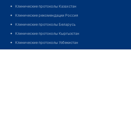
Клинические протоколы Казахстан
Клинические рекомендации Россия
Клинические протоколы Беларусь
Клинические протоколы Кыргызстан
Клинические протоколы Узбекистан
Клинические протоколы диагностики и лечения
Медицинский центр "SAVEMED"
Обзоры мировой медицинской периодики
Позвонить
Заболевания: обзорные статьи
Новости здравоохранения
Медикаменты
Лабораторные показатели
Медицинские термины
Мобильные приложения
клиникам