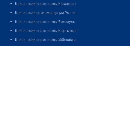
Клинические протоколы Казахстан
Клинические рекомендации Россия
Клинические протоколы Беларусь
Клинические протоколы Кыргызстан
Клинические протоколы Узбекистан
Клинические протоколы диагностики и лечения
Фельдшерско-акушерский пункт с. Алгабас
Обзоры мировой медицинской периодики
Позвонить
Заболевания: обзорные статьи
Новости здравоохранения
Медикаменты
Лабораторные показатели
Медицинские термины
Мобильные приложения
клиникам
МИС для клиники