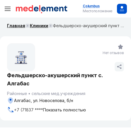
Columbus
Местоположение
Главная
Клиники
Фельдшерско-акушерский пункт с. Алгабас
Нет отзывов
Фельдшерско-акушерский пункт с.
Алгабас
Районные
сельские мед.учреждения
Алгабас, ул. Новоселова, б/н
+7 (71837 ****
Показать полностью