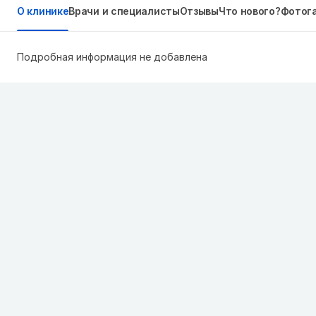
О клинике
Врачи и специалисты
Отзывы
Что нового?
Фотог
Подробная информация не добавлена