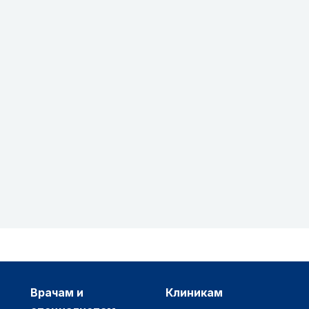
врачам и
клиникам