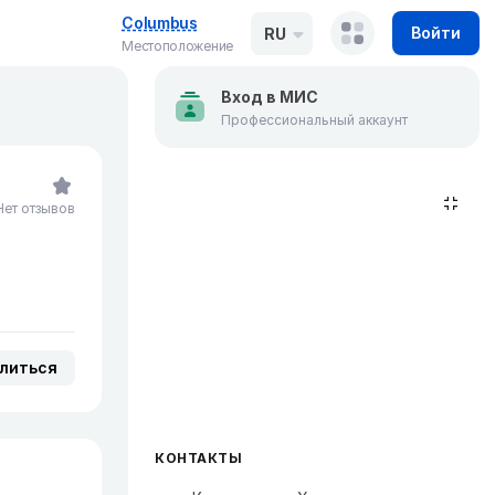
Columbus
Войти
RU
Местоположение
Вход в МИС
Профессиональный аккаунт
Нет отзывов
литься
КОНТАКТЫ