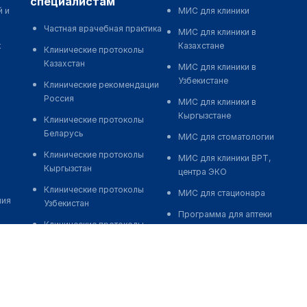
специалистам
й и
МИС для клиники
Частная врачебная практика
МИС для клиники в
к
Казахстане
Клинические протоколы
Казахстан
МИС для клиники в
Узбекистане
Клинические рекомендации
Россия
МИС для клиники в
Кыргызстане
Клинические протоколы
Беларусь
МИС для стоматологии
Клинические протоколы
МИС для клиники ВРТ,
Кыргызстан
центра ЭКО
Клинические протоколы
МИС для стационара
ния
Узбекистан
Программа для аптеки
Клинические протоколы
Автоматизация блока
диагностики и лечения
питания
Обзоры мировой
Реклама и продвижение
медицинской периодики
клиник
Заболевания: обзорные
Разработка сайта клиники