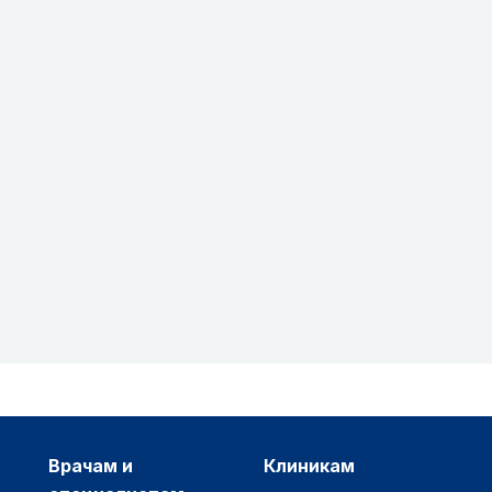
врачам и
клиникам