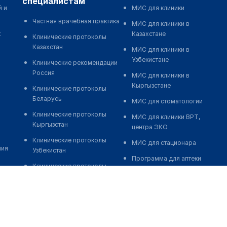
специалистам
й и
МИС для клиники
Частная врачебная практика
МИС для клиники в
к
Казахстане
Клинические протоколы
Казахстан
МИС для клиники в
Узбекистане
Клинические рекомендации
Россия
МИС для клиники в
Кыргызстане
Клинические протоколы
Беларусь
МИС для стоматологии
Клинические протоколы
МИС для клиники ВРТ,
Кыргызстан
центра ЭКО
Клинические протоколы
МИС для стационара
ния
Узбекистан
Программа для аптеки
Клинические протоколы
Автоматизация блока
диагностики и лечения
питания
Обзоры мировой
Реклама и продвижение
медицинской периодики
клиник
Заболевания: обзорные
Разработка сайта клиники