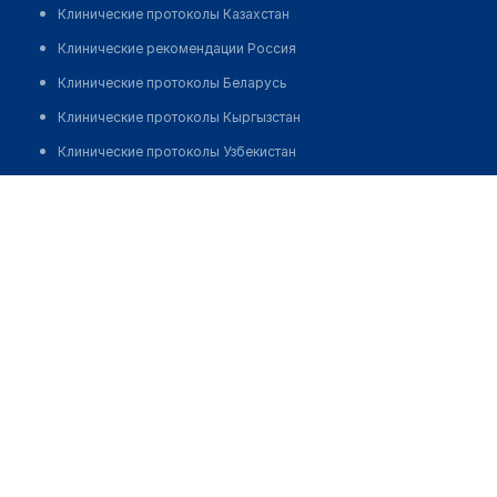
Клинические протоколы Казахстан
Клинические рекомендации Россия
Клинические протоколы Беларусь
Клинические протоколы Кыргызстан
Клинические протоколы Узбекистан
Клинические протоколы диагностики и лечения
Стоматологическая клиника "Персона Дент"
Обзоры мировой медицинской периодики
Позвонить
Заболевания: обзорные статьи
Новости здравоохранения
Медикаменты
Лабораторные показатели
Медицинские термины
Мобильные приложения
клиникам
МИС для клиники