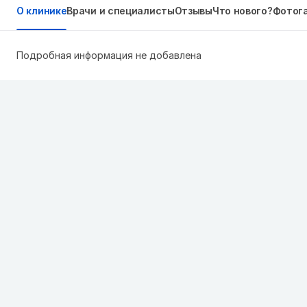
О клинике
Врачи и специалисты
Отзывы
Что нового?
Фотог
Подробная информация не добавлена