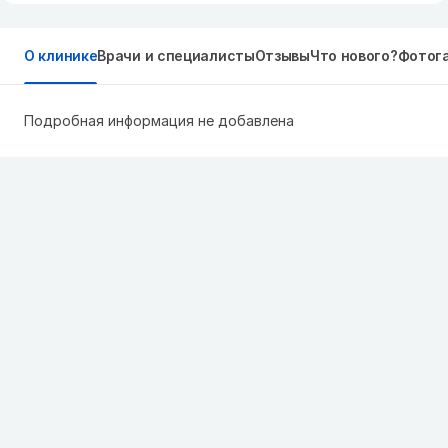
О клинике
Врачи и специалисты
Отзывы
Что нового?
Фотог
Подробная информация не добавлена