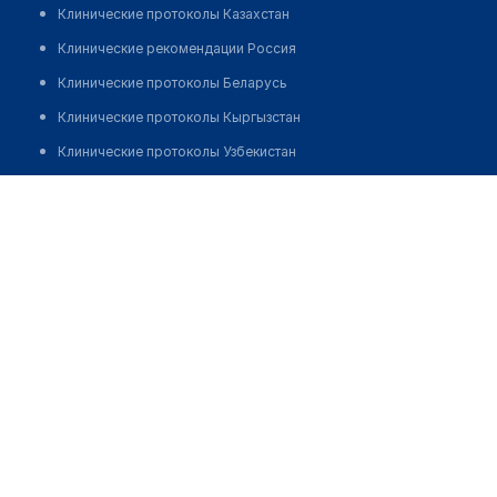
Клинические протоколы Казахстан
Клинические рекомендации Россия
Клинические протоколы Беларусь
Клинические протоколы Кыргызстан
Клинические протоколы Узбекистан
Клинические протоколы диагностики и лечения
Байдибекская центральная районная больница с. Шаян
Обзоры мировой медицинской периодики
Позвонить
Заболевания: обзорные статьи
Новости здравоохранения
Медикаменты
Лабораторные показатели
Медицинские термины
Мобильные приложения
клиникам
МИС для клиники