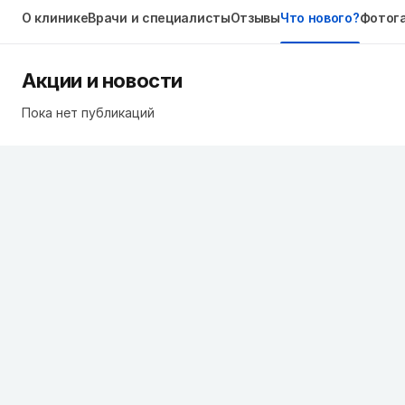
О клинике
Врачи и специалисты
Отзывы
Что нового?
Фотог
Акции и новости
Пока нет публикаций