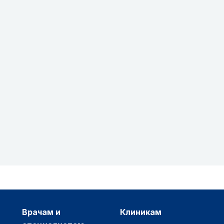
врачам и
клиникам