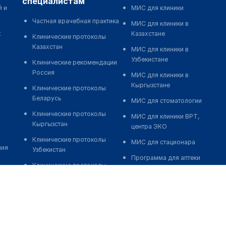
специалистам
й и
МИС для клиники
Частная врачебная практика
МИС для клиники в
к
Казахстане
Клинические протоколы
Казахстан
МИС для клиники в
Узбекистане
Клинические рекомендации
Россия
МИС для клиники в
Кыргызстане
Клинические протоколы
Беларусь
МИС для стоматологии
Клинические протоколы
МИС для клиники ВРТ,
Кыргызстан
центра ЭКО
Клинические протоколы
МИС для стационара
ния
Узбекистан
Программа для аптеки
Клинические протоколы
Автоматизация блока
диагностики и лечения
питания
Обзоры мировой
Реклама и продвижение
медицинской периодики
клиник
Заболевания: обзорные
Разработка сайта клиники