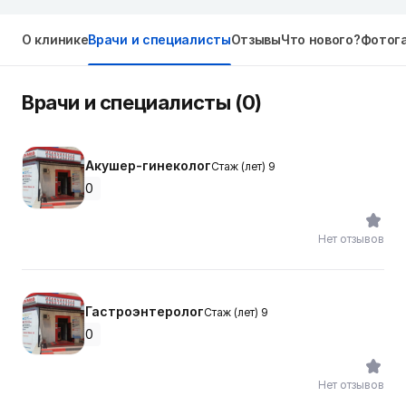
О клинике
Врачи и специалисты
Отзывы
Что нового?
Фотог
Врачи и специалисты (0)
Акушер-гинеколог
Стаж (лет) 9
0
Нет отзывов
Гастроэнтеролог
Стаж (лет) 9
0
Нет отзывов