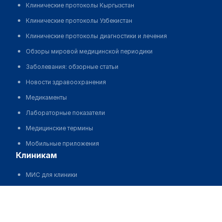
Клинические протоколы Кыргызстан
Клинические протоколы Узбекистан
Клинические протоколы диагностики и лечения
Обзоры мировой медицинской периодики
Заболевания: обзорные статьи
Новости здравоохранения
Медикаменты
Лабораторные показатели
Медицинские термины
Мобильные приложения
клиникам
МИС для клиники
МИС для клиники в Казахстане
Клиника "BIOGEN MED"
МИС для клиники в Узбекистане
Позвонить
МИС для клиники в Кыргызстане