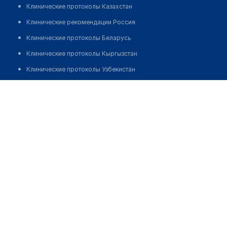
Клинические протоколы Казахстан
Клинические рекомендации Россия
Клинические протоколы Беларусь
Клинические протоколы Кыргызстан
Клинические протоколы Узбекистан
Клинические протоколы диагностики и лечения
Медицинский пункт с. Нагорное
Обзоры мировой медицинской периодики
Позвонить
Заболевания: обзорные статьи
Новости здравоохранения
Медикаменты
Лабораторные показатели
Медицинские термины
Мобильные приложения
клиникам
МИС для клиники