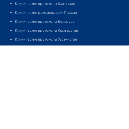
Клинические протоколы Казахстан
Клинические рекомендации Россия
Клинические протоколы Беларусь
Клинические протоколы Кыргызстан
Клинические протоколы Узбекистан
Клинические протоколы диагностики и лечения
Медицинский центр "ЖАЙНАУ"
Обзоры мировой медицинской периодики
Позвонить
Заболевания: обзорные статьи
Новости здравоохранения
Медикаменты
Лабораторные показатели
Медицинские термины
Мобильные приложения
клиникам
МИС для клиники