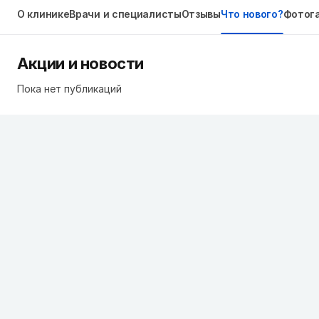
О клинике
Врачи и специалисты
Отзывы
Что нового?
Фотог
Акции и новости
Пока нет публикаций