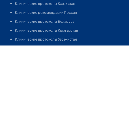
Клинические протоколы Казахстан
Клинические рекомендации Россия
Клинические протоколы Беларусь
Клинические протоколы Кыргызстан
Клинические протоколы Узбекистан
Клинические протоколы диагностики и лечения
Врачебная амбулатория с. Арасан
Обзоры мировой медицинской периодики
Позвонить
Заболевания: обзорные статьи
Новости здравоохранения
Медикаменты
Лабораторные показатели
Медицинские термины
Мобильные приложения
клиникам
МИС для клиники