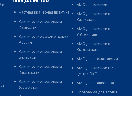
специалистам
й и
МИС для клиники
Частная врачебная практика
МИС для клиники в
к
Казахстане
Клинические протоколы
Казахстан
МИС для клиники в
Узбекистане
Клинические рекомендации
Россия
МИС для клиники в
Кыргызстане
Клинические протоколы
Беларусь
МИС для стоматологии
Клинические протоколы
МИС для клиники ВРТ,
Кыргызстан
центра ЭКО
Клинические протоколы
МИС для стационара
ния
Узбекистан
Программа для аптеки
Клинические протоколы
Автоматизация блока
диагностики и лечения
питания
Обзоры мировой
Реклама и продвижение
медицинской периодики
клиник
Заболевания: обзорные
Разработка сайта клиники