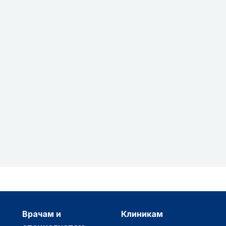
врачам и
клиникам