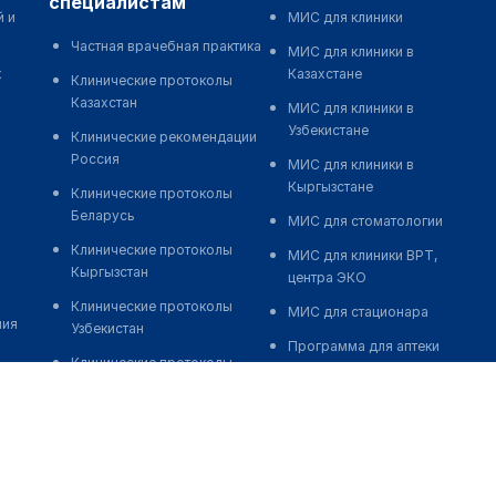
специалистам
й и
МИС для клиники
Частная врачебная практика
МИС для клиники в
к
Казахстане
Клинические протоколы
Казахстан
МИС для клиники в
Узбекистане
Клинические рекомендации
Россия
МИС для клиники в
Кыргызстане
Клинические протоколы
Беларусь
МИС для стоматологии
Клинические протоколы
МИС для клиники ВРТ,
Кыргызстан
центра ЭКО
Клинические протоколы
МИС для стационара
ния
Узбекистан
Программа для аптеки
Клинические протоколы
Автоматизация блока
диагностики и лечения
питания
Обзоры мировой
Реклама и продвижение
медицинской периодики
клиник
Заболевания: обзорные
Разработка сайта клиники