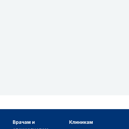
врачам и
клиникам