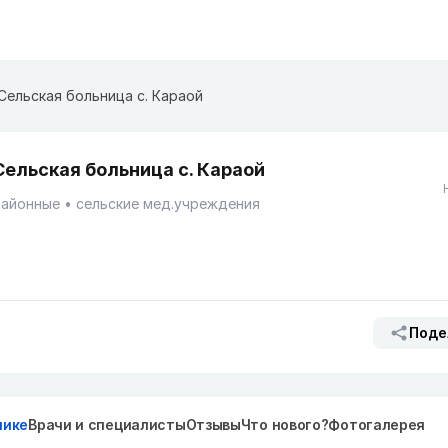
Сельская больница с. Караой
Сельская больница с. Караой
Районные
сельские мед.учреждения
Поде
нике
Врачи и специалисты
Отзывы
Что нового?
Фотогалерея