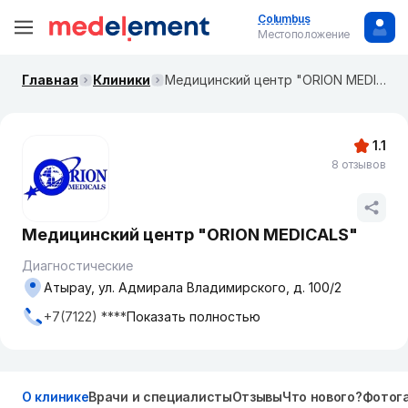
Columbus
Местоположение
Главная
Клиники
Медицинский центр "ORION MEDICALS"
1.1
8 отзывов
Медицинский центр "ORION MEDICALS"
Диагностические
Атырау, ул. Адмирала Владимирского, д. 100/2
+7(7122) ****
Показать полностью
О клинике
Врачи и специалисты
Отзывы
Что нового?
Фотог