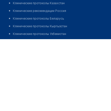
Клинические протоколы Казахстан
Клинические рекомендации Россия
Клинические протоколы Беларусь
Клинические протоколы Кыргызстан
Клинические протоколы Узбекистан
Клинические протоколы диагностики и лечения
Медицинский центр "ORION MEDICALS"
Обзоры мировой медицинской периодики
Позвонить
Заболевания: обзорные статьи
Новости здравоохранения
Медикаменты
Лабораторные показатели
Медицинские термины
Мобильные приложения
клиникам
МИС для клиники