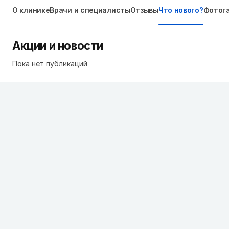
О клинике
Врачи и специалисты
Отзывы
Что нового?
Фотог
Акции и новости
Пока нет публикаций