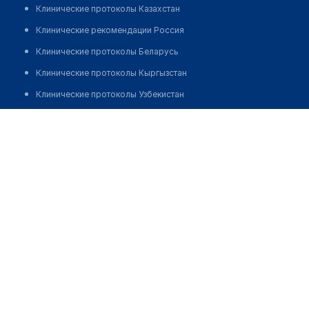
Клинические протоколы Казахстан
Клинические рекомендации Россия
Клинические протоколы Беларусь
Клинические протоколы Кыргызстан
Клинические протоколы Узбекистан
Клинические протоколы диагностики и лечения
Медицинский центр "SELF CLINIC"
Обзоры мировой медицинской периодики
Позвонить
Заболевания: обзорные статьи
Новости здравоохранения
Медикаменты
Лабораторные показатели
Медицинские термины
Мобильные приложения
клиникам
МИС для клиники