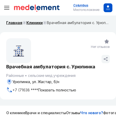
Columbus
Местоположение
Главная
Клиники
Врачебная амбулатория с. Урюпинка
Нет отзывов
Врачебная амбулатория с. Урюпинка
Районные
сельские мед.учреждения
Урюпинка, ул. Жастар, б/н
+7 (71638 ****
Показать полностью
О клинике
Врачи и специалисты
Отзывы
Что нового?
Фотог