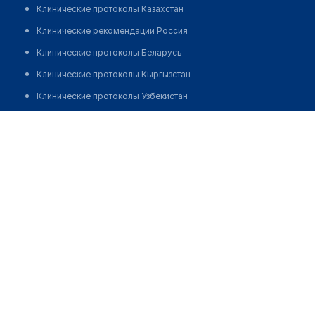
Клинические протоколы Казахстан
Клинические рекомендации Россия
Клинические протоколы Беларусь
Клинические протоколы Кыргызстан
Клинические протоколы Узбекистан
Клинические протоколы диагностики и лечения
Врачебная амбулатория с. Урюпинка
Обзоры мировой медицинской периодики
Позвонить
Заболевания: обзорные статьи
Новости здравоохранения
Медикаменты
Лабораторные показатели
Медицинские термины
Мобильные приложения
клиникам
МИС для клиники