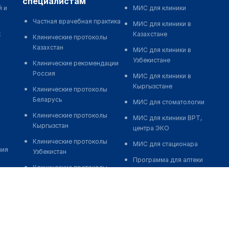
специалистам
й и
МИС для клиники
Частная врачебная практика
МИС для клиники в
к
Казахстане
Клинические протоколы
Казахстан
МИС для клиники в
Узбекистане
Клинические рекомендации
Россия
МИС для клиники в
Кыргызстане
Клинические протоколы
Беларусь
МИС для стоматологии
Клинические протоколы
МИС для клиники ВРТ,
Кыргызстан
центра ЭКО
Клинические протоколы
МИС для стационара
ния
Узбекистан
Программа для аптеки
Клинические протоколы
Автоматизация блока
диагностики и лечения
питания
Обзоры мировой
Реклама и продвижение
медицинской периодики
клиник
Заболевания: обзорные
Разработка сайта клиники