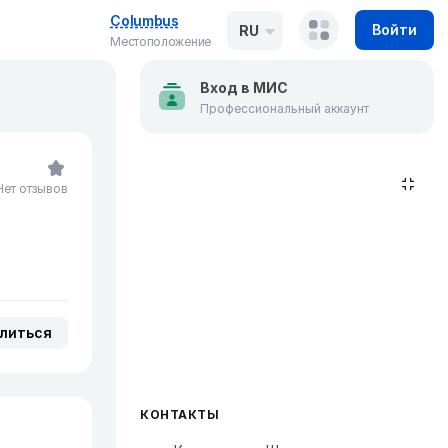
Columbus
Войти
RU
Местоположение
Вход в МИС
Профессиональный аккаунт
Нет отзывов
литься
КОНТАКТЫ