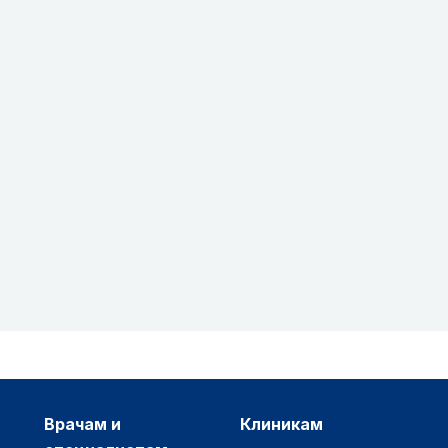
врачам и
клиникам