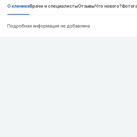
О клинике
Врачи и специалисты
Отзывы
Что нового?
Фотог
Подробная информация не добавлена