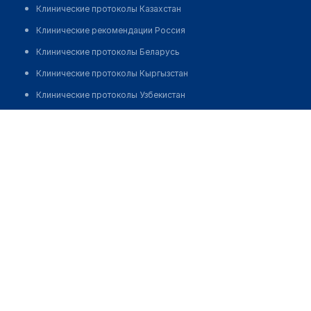
Клинические протоколы Казахстан
Клинические рекомендации Россия
Клинические протоколы Беларусь
Клинические протоколы Кыргызстан
Клинические протоколы Узбекистан
Клинические протоколы диагностики и лечения
Стоматологическая клиника "GP-CLINIC"
Обзоры мировой медицинской периодики
Позвонить
Заболевания: обзорные статьи
Новости здравоохранения
Медикаменты
Лабораторные показатели
Медицинские термины
Мобильные приложения
клиникам
МИС для клиники