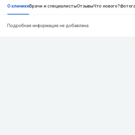
О клинике
Врачи и специалисты
Отзывы
Что нового?
Фотог
Подробная информация не добавлена