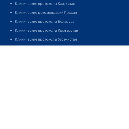
Клинические протоколы Казахстан
Клинические рекомендации Россия
Клинические протоколы Беларусь
Клинические протоколы Кыргызстан
Клинические протоколы Узбекистан
Клинические протоколы диагностики и лечения
Городская поликлиника № 29 (Алгабас)
Обзоры мировой медицинской периодики
Позвонить
Заболевания: обзорные статьи
Новости здравоохранения
Медикаменты
Лабораторные показатели
Медицинские термины
Мобильные приложения
клиникам
МИС для клиники