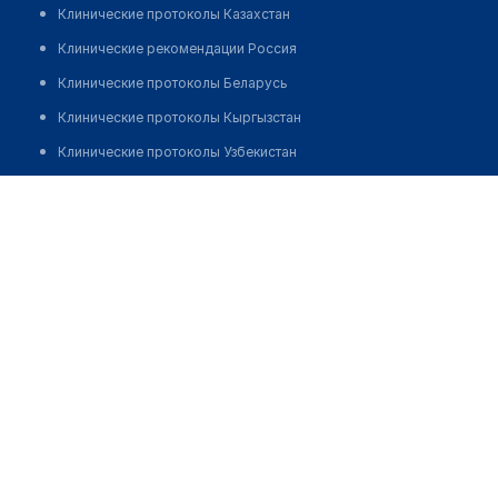
Клинические протоколы Казахстан
Клинические рекомендации Россия
Клинические протоколы Беларусь
Клинические протоколы Кыргызстан
Клинические протоколы Узбекистан
Клинические протоколы диагностики и лечения
Стоматологическая клиника "ДЕНТАЛЕКА"
Обзоры мировой медицинской периодики
Позвонить
Заболевания: обзорные статьи
Новости здравоохранения
Медикаменты
Лабораторные показатели
Медицинские термины
Мобильные приложения
клиникам
МИС для клиники