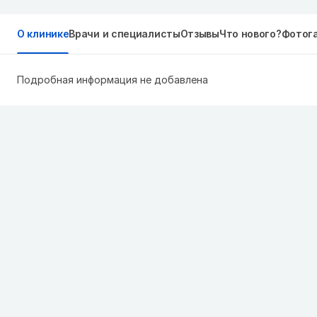
О клинике
Врачи и специалисты
Отзывы
Что нового?
Фотог
Подробная информация не добавлена