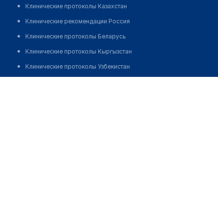
Клинические протоколы Казахстан
Клинические рекомендации Россия
Клинические протоколы Беларусь
Клинические протоколы Кыргызстан
Клинические протоколы Узбекистан
Клинические протоколы диагностики и лечения
Стоматологический центр "SV-DENT"
Обзоры мировой медицинской периодики
Позвонить
Заболевания: обзорные статьи
Новости здравоохранения
Медикаменты
Лабораторные показатели
Медицинские термины
Мобильные приложения
клиникам
МИС для клиники