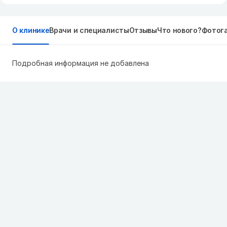
О клинике
Врачи и специалисты
Отзывы
Что нового?
Фотог
Подробная информация не добавлена