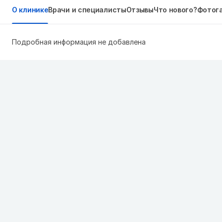
О клинике
Врачи и специалисты
Отзывы
Что нового?
Фотог
Подробная информация не добавлена