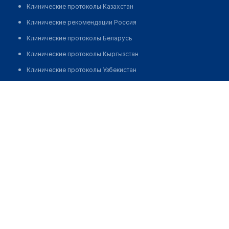
Клинические протоколы Казахстан
Клинические рекомендации Россия
Клинические протоколы Беларусь
Клинические протоколы Кыргызстан
Клинические протоколы Узбекистан
Клинические протоколы диагностики и лечения
Стоматология "РУСЛАН"
Обзоры мировой медицинской периодики
Позвонить
Заболевания: обзорные статьи
Новости здравоохранения
Медикаменты
Лабораторные показатели
Медицинские термины
Мобильные приложения
клиникам
МИС для клиники