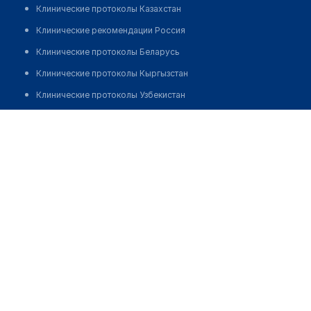
Клинические протоколы Казахстан
Клинические рекомендации Россия
Клинические протоколы Беларусь
Клинические протоколы Кыргызстан
Клинические протоколы Узбекистан
Клинические протоколы диагностики и лечения
Платная медицинская скорая помощь "ЛИБЕРТИ МЕД"
Обзоры мировой медицинской периодики
Позвонить
Заболевания: обзорные статьи
Новости здравоохранения
Медикаменты
Лабораторные показатели
Медицинские термины
Мобильные приложения
клиникам
МИС для клиники