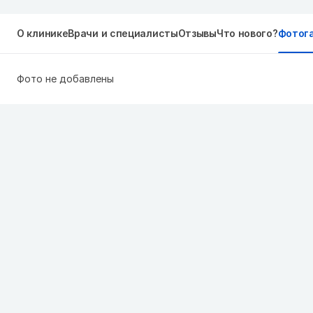
О клинике
Врачи и специалисты
Отзывы
Что нового?
Фотог
Фото не добавлены