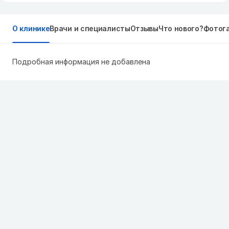
О клинике
Врачи и специалисты
Отзывы
Что нового?
Фотог
Подробная информация не добавлена