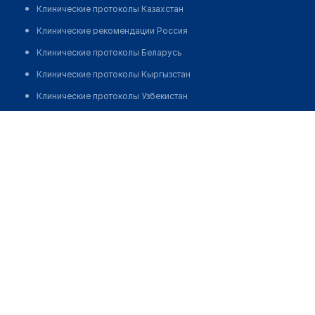
Клинические протоколы Казахстан
Клинические рекомендации Россия
Клинические протоколы Беларусь
Клинические протоколы Кыргызстан
Клинические протоколы Узбекистан
Клинические протоколы диагностики и лечения
Центр молекулярной диагностики "CMD" на ​​
Ленинградском проспекте
Обзоры мировой медицинской периодики
Заболевания: обзорные статьи
Позвонить
Новости здравоохранения
Медикаменты
Лабораторные показатели
Медицинские термины
Мобильные приложения
клиникам
МИС для клиники