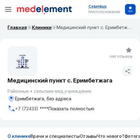
Columbus
Местоположение
Главная
Клиники
Медицинский пункт с. Еримбетжага
Нет отзывов
Медицинский пункт с. Еримбетжага
Районные
сельские мед.учреждения
Еримбетжага, без адреса
+7 (72433) ****
Показать полностью
О клинике
Врачи и специалисты
Отзывы
Что нового?
Фотог