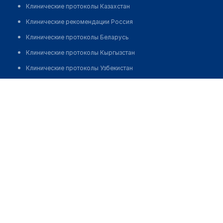
Клинические протоколы Казахстан
Клинические рекомендации Россия
Клинические протоколы Беларусь
Клинические протоколы Кыргызстан
Клинические протоколы Узбекистан
Клинические протоколы диагностики и лечения
Медицинский пункт с. Еримбетжага
Обзоры мировой медицинской периодики
Позвонить
Заболевания: обзорные статьи
Новости здравоохранения
Медикаменты
Лабораторные показатели
Медицинские термины
Мобильные приложения
клиникам
МИС для клиники