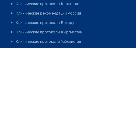
Клинические протоколы Казахстан
Клинические рекомендации Россия
Клинические протоколы Беларусь
Клинические протоколы Кыргызстан
Клинические протоколы Узбекистан
Клинические протоколы диагностики и лечения
Медицинский пункт с. Бегалы
Обзоры мировой медицинской периодики
Позвонить
Заболевания: обзорные статьи
Новости здравоохранения
Медикаменты
Лабораторные показатели
Медицинские термины
Мобильные приложения
клиникам
МИС для клиники