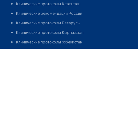
Клинические протоколы Казахстан
Клинические рекомендации Россия
Клинические протоколы Беларусь
Клинические протоколы Кыргызстан
Клинические протоколы Узбекистан
Клинические протоколы диагностики и лечения
Медицинский центр "UMID PHARM"
Обзоры мировой медицинской периодики
Позвонить
Заболевания: обзорные статьи
Новости здравоохранения
Медикаменты
Лабораторные показатели
Медицинские термины
Мобильные приложения
клиникам
МИС для клиники