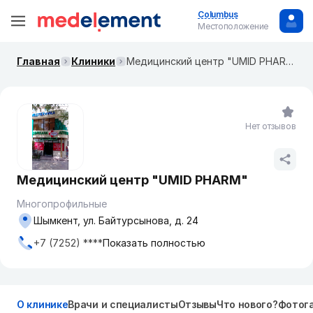
Columbus
Местоположение
Главная
Клиники
Медицинский центр "UMID PHARM"
Нет отзывов
Медицинский центр "UMID PHARM"
Многопрофильные
Шымкент, ул. Байтурсынова, д. 24
+7 (7252) ****
Показать полностью
О клинике
Врачи и специалисты
Отзывы
Что нового?
Фотог